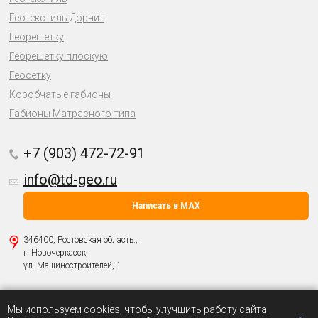
Геотекстиль Дорнит
Георешетку
Георешетку плоскую
Геосетку
Коробчатые габионы
Габионы Матрасного типа
+7 (903) 472-72-91
info@td-geo.ru
Написать в MAX
346400, Ростовская область.,
г. Новочеркасск,
ул. Машиностроителей, 1
Политика о защите персональных данных
Мы используем cookies, чтобы улучшить работу сайта.
© 2004-2026 ООО «
Геоматериалы
».