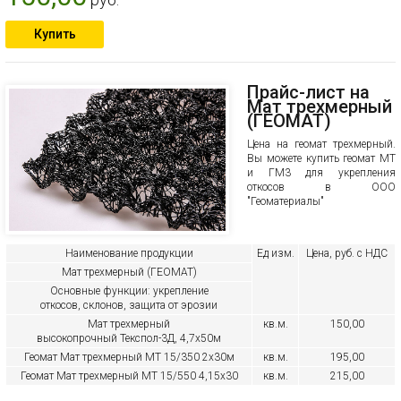
Купить
Прайс-лист на
Мат трехмерный
(ГЕОМАТ)
Цена на геомат трехмерный.
Вы можете купить геомат МТ
и ГМ3 для укрепления
откосов в ООО
"Геоматериалы"
Наименование продукции
Ед изм.
Цена, руб. с НДС
Мат трехмерный (ГЕОМАТ)
Основные функции: укрепление
откосов, склонов, защита от эрозии
Мат трехмерный
кв.м.
150,00
высокопрочный Текспол-3Д,
4,7х50м
Геомат
Мат трехмерный МТ 15/350
2х30м
кв.м.
195,00
Геомат Мат трехмерный МТ 15/550 4,15х30
кв.м.
215,00